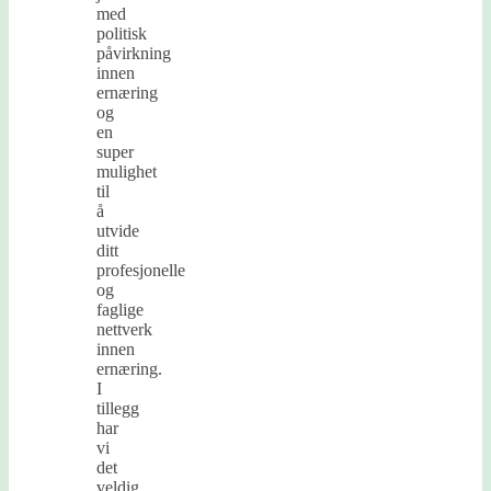
med
politisk
påvirkning
innen
ernæring
og
en
super
mulighet
til
å
utvide
ditt
profesjonelle
og
faglige
nettverk
innen
ernæring.
I
tillegg
har
vi
det
veldig