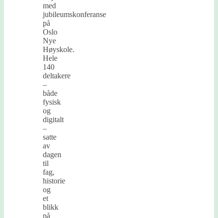
med
jubileumskonferanse
på
Oslo
Nye
Høyskole.
Hele
140
deltakere
–
både
fysisk
og
digitalt
–
satte
av
dagen
til
fag,
historie
og
et
blikk
på