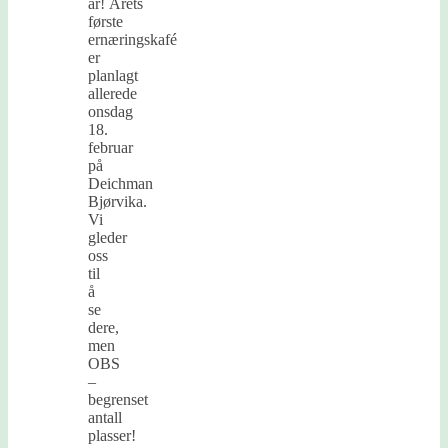
år! Årets
første
ernæringskafé
er
planlagt
allerede
onsdag
18.
februar
på
Deichman
Bjørvika.
Vi
gleder
oss
til
å
se
dere,
men
OBS
–
begrenset
antall
plasser!