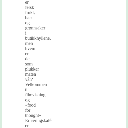
er
fersk
frukt,
bær
og
grønnsaker
i
butikkhyllene,
men
hvem
er
det
som
plukker
maten
vår?
Velkommen
til
filmvisning
og
«food
for
thought»
Ernæringskafé
er