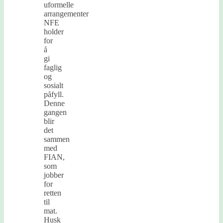
uformelle
arrangementer
NFE
holder
for
å
gi
faglig
og
sosialt
påfyll.
Denne
gangen
blir
det
sammen
med
FIAN,
som
jobber
for
retten
til
mat.
Husk