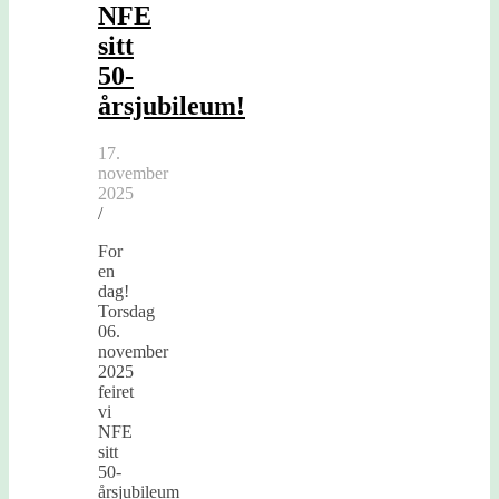
NFE
sitt
50-
årsjubileum!
17.
november
2025
/
For
en
dag!
Torsdag
06.
november
2025
feiret
vi
NFE
sitt
50-
årsjubileum