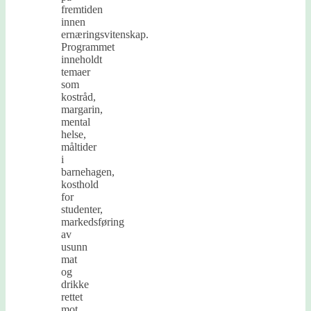
fremtiden
innen
ernæringsvitenskap.
Programmet
inneholdt
temaer
som
kostråd,
margarin,
mental
helse,
måltider
i
barnehagen,
kosthold
for
studenter,
markedsføring
av
usunn
mat
og
drikke
rettet
mot