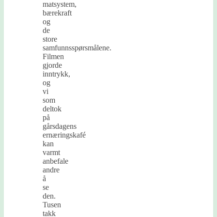
matsystem,
bærekraft
og
de
store
samfunnsspørsmålene.
Filmen
gjorde
inntrykk,
og
vi
som
deltok
på
gårsdagens
ernæringskafé
kan
varmt
anbefale
andre
å
se
den.
Tusen
takk