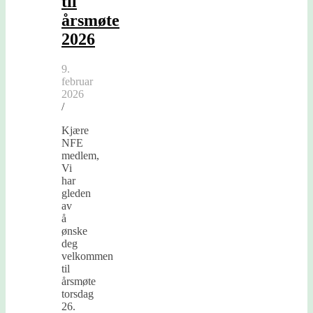
til
årsmøte
2026
9.
februar
2026
/
Kjære
NFE
medlem,
Vi
har
gleden
av
å
ønske
deg
velkommen
til
årsmøte
torsdag
26.