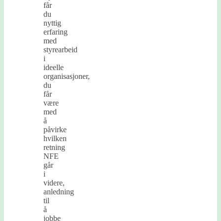
får
du
nyttig
erfaring
med
styrearbeid
i
ideelle
organisasjoner,
du
får
være
med
å
påvirke
hvilken
retning
NFE
går
i
videre,
anledning
til
å
jobbe