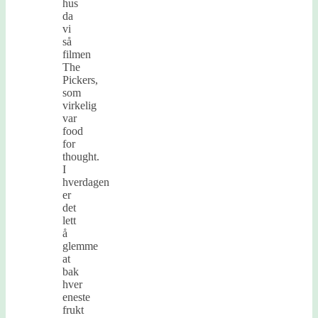
hus
da
vi
så
filmen
The
Pickers,
som
virkelig
var
food
for
thought.
I
hverdagen
er
det
lett
å
glemme
at
bak
hver
eneste
frukt