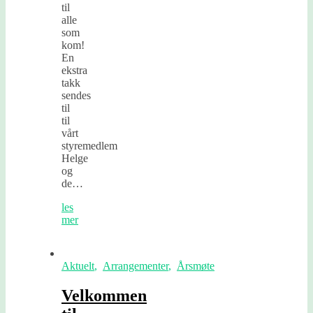
til
alle
som
kom!
En
ekstra
takk
sendes
til
til
vårt
styremedlem
Helge
og
de…
les
mer
Aktuelt
,
Arrangementer
,
Årsmøte
Velkommen