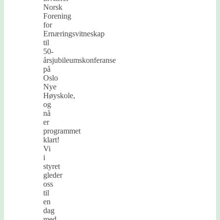
Norsk
Forening
for
Ernæringsvitneskap
til
50-
årsjubileumskonferanse
på
Oslo
Nye
Høyskole,
og
nå
er
programmet
klart!
Vi
i
styret
gleder
oss
til
en
dag
med