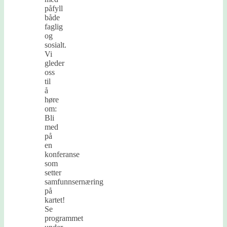
påfyll
både
faglig
og
sosialt.
Vi
gleder
oss
til
å
høre
om:
Bli
med
på
en
konferanse
som
setter
samfunnsernæring
på
kartet!
Se
programmet