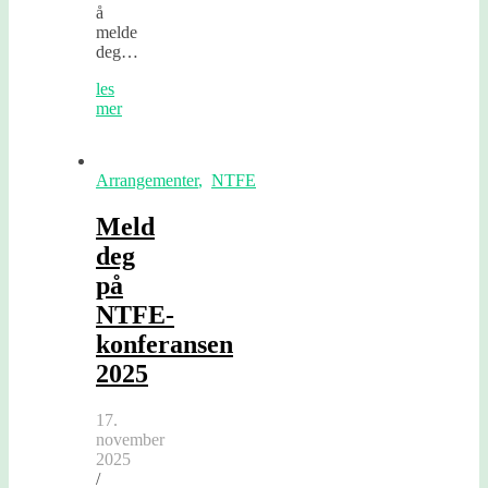
å
melde
deg…
les
mer
Arrangementer
,
NTFE
Meld
deg
på
NTFE-
konferansen
2025
17.
november
2025
/