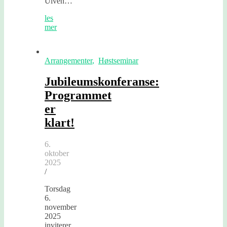
Ulven…
les
mer
Arrangementer
,
Høstseminar
Jubileumskonferanse:
Programmet
er
klart!
6.
oktober
2025
/
Torsdag
6.
november
2025
inviterer