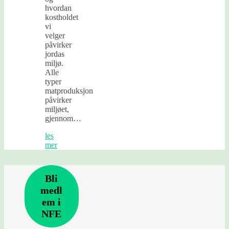
hvordan
kostholdet
vi
velger
påvirker
jordas
miljø.
Alle
typer
matproduksjon
påvirker
miljøet,
gjennom…
les
mer
Bli
medl
em i
NFE