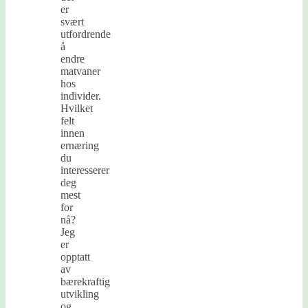
er
svært
utfordrende
å
endre
matvaner
hos
individer.
Hvilket
felt
innen
ernæring
du
interesserer
deg
mest
for
nå?
Jeg
er
opptatt
av
bærekraftig
utvikling
og