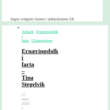
Ingen widgeter funnet i sidekolonnen Alt
Aktuelt
,
Ernæringsfolk
i
farta
,
Ukategorisert
Ernæringsfolk
i
farta
–
Tina
Stegelvik
27.
mars
2020
/