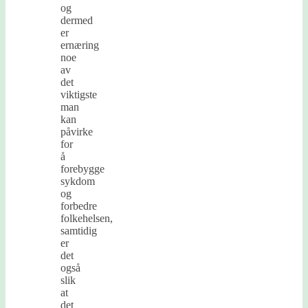
og
dermed
er
ernæring
noe
av
det
viktigste
man
kan
påvirke
for
å
forebygge
sykdom
og
forbedre
folkehelsen,
samtidig
er
det
også
slik
at
det