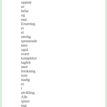
opptatt
av
helse
og
mat.
Ernæring
er
et
utrolig
spennende
men
også
svært
komplekst
fagfelt
med
forskning
som
stadig
er
i
utvikling.
Alle
spiser
mat