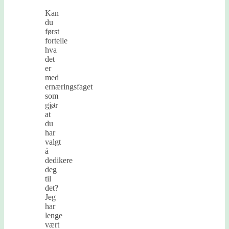
Kan
du
først
fortelle
hva
det
er
med
ernæringsfaget
som
gjør
at
du
har
valgt
å
dedikere
deg
til
det?
Jeg
har
lenge
vært