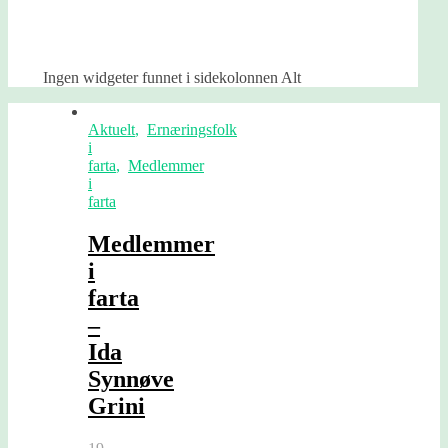
Ingen widgeter funnet i sidekolonnen Alt
Aktuelt
,
Ernæringsfolk
i
farta
,
Medlemmer
i
farta
Medlemmer
i
farta
–
Ida
Synnøve
Grini