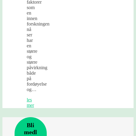
faktorer
som
en
innen
forskningen
nå
ser
har
en
større
og
større
påvirkning
både
på
fordøyelse
og…
les
mer
Bli
medl