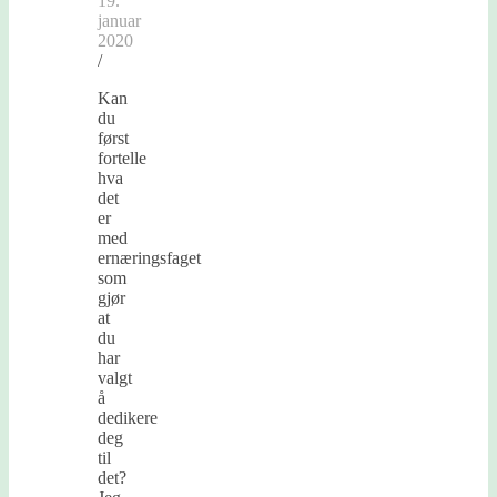
19.
januar
2020
/
Kan
du
først
fortelle
hva
det
er
med
ernæringsfaget
som
gjør
at
du
har
valgt
å
dedikere
deg
til
det?