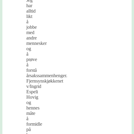
Jeg
har
alltid
likt
å
jobbe
med
andre
mennesker
og
å
prøve
å
forstå
årsakssammenhenger.
Fjernsynskjøkkenet
v/Ingrid
Espeli
Hovig
og
hennes
måte
å
formidle
på