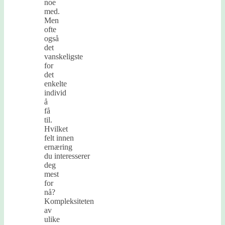
noe
med.
Men
ofte
også
det
vanskeligste
for
det
enkelte
individ
å
få
til.
Hvilket
felt innen
ernæring
du interesserer
deg
mest
for
nå?
Kompleksiteten
av
ulike