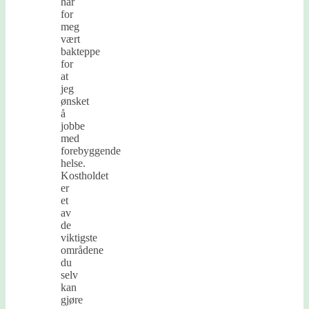
har
for
meg
vært
bakteppe
for
at
jeg
ønsket
å
jobbe
med
forebyggende
helse.
Kostholdet
er
et
av
de
viktigste
områdene
du
selv
kan
gjøre