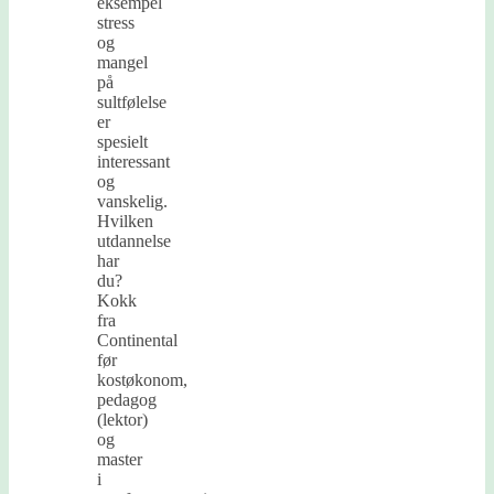
eksempel
stress
og
mangel
på
sultfølelse
er
spesielt
interessant
og
vanskelig.
Hvilken
utdannelse
har
du?
Kokk
fra
Continental
før
kostøkonom,
pedagog
(lektor)
og
master
i