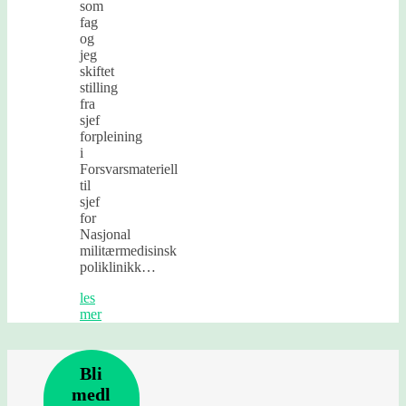
som
fag
og
jeg
skiftet
stilling
fra
sjef
forpleining
i
Forsvarsmateriell
til
sjef
for
Nasjonal
militærmedisinsk
poliklinikk…
les
mer
Bli
medl