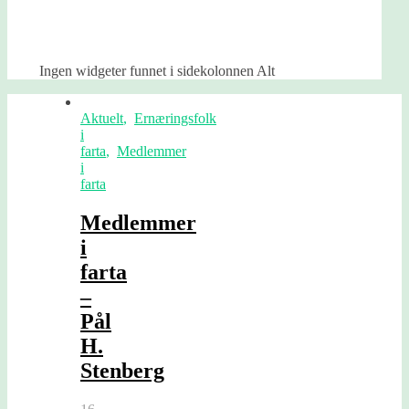
Ingen widgeter funnet i sidekolonnen Alt
Aktuelt
,
Ernæringsfolk
i
farta
,
Medlemmer
i
farta
Medlemmer
i
farta
–
Pål
H.
Stenberg