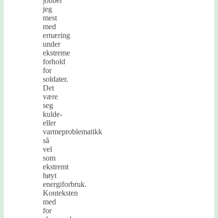
jobber
jeg
mest
med
ernæring
under
ekstreme
forhold
for
soldater.
Det
være
seg
kulde-
eller
varmeproblematikk
så
vel
som
ekstremt
høyt
energiforbruk.
Konteksten
med
for