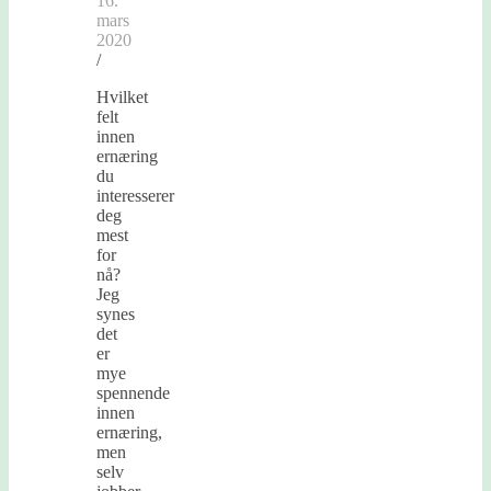
16.
mars
2020
/
Hvilket
felt
innen
ernæring
du
interesserer
deg
mest
for
nå?
Jeg
synes
det
er
mye
spennende
innen
ernæring,
men
selv