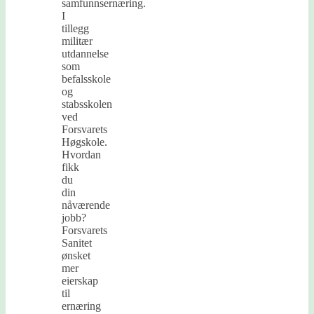
samfunnsernæring.
I
tillegg
militær
utdannelse
som
befalsskole
og
stabsskolen
ved
Forsvarets
Høgskole.
Hvordan
fikk
du
din
nåværende
jobb?
Forsvarets
Sanitet
ønsket
mer
eierskap
til
ernæring