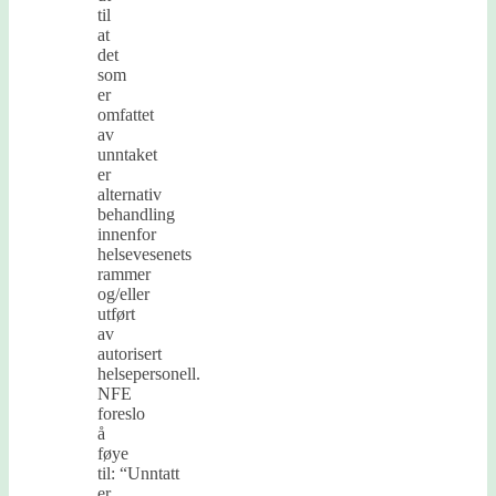
til
at
det
som
er
omfattet
av
unntaket
er
alternativ
behandling
innenfor
helsevesenets
rammer
og/eller
utført
av
autorisert
helsepersonell.
NFE
foreslo
å
føye
til: “Unntatt
er