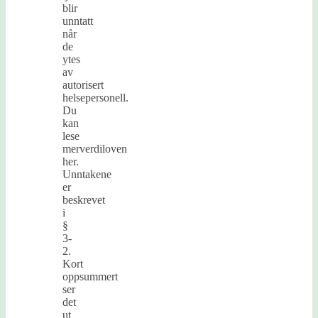
blir
unntatt
når
de
ytes
av
autorisert
helsepersonell.
Du
kan
lese
merverdiloven
her.
Unntakene
er
beskrevet
i
§
3-
2.
Kort
oppsummert
ser
det
ut