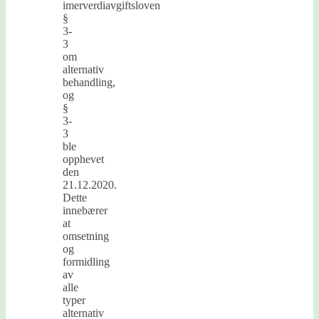
imerverdiavgiftsloven
§
3-
3
om
alternativ
behandling,
og
§
3-
3
ble
opphevet
den
21.12.2020.
Dette
innebærer
at
omsetning
og
formidling
av
alle
typer
alternativ