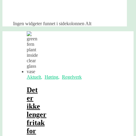
Ingen widgeter funnet i sidekolonnen Alt
Aktuelt
,
Høring
,
Regelverk
Det
er
ikke
lenger
fritak
for