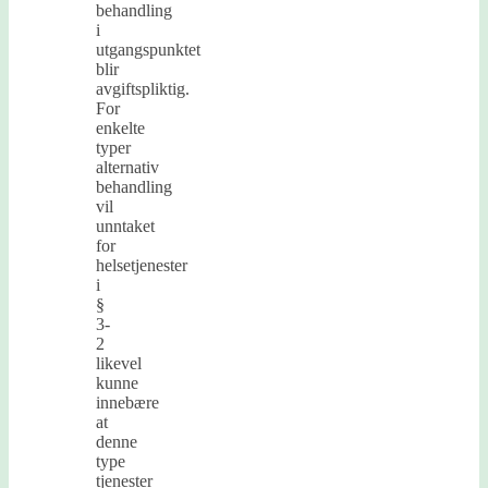
behandling
i
utgangspunktet
blir
avgiftspliktig.
For
enkelte
typer
alternativ
behandling
vil
unntaket
for
helsetjenester
i
§
3-
2
likevel
kunne
innebære
at
denne
type
tjenester