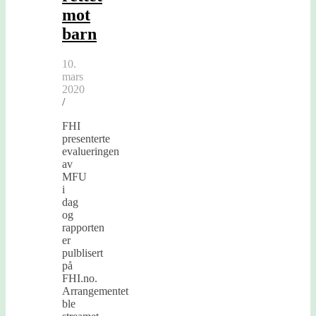
mot
barn
10.
mars
2020
/
FHI
presenterte
evalueringen
av
MFU
i
dag
og
rapporten
er
pulblisert
på
FHI.no.
Arrangementet
ble