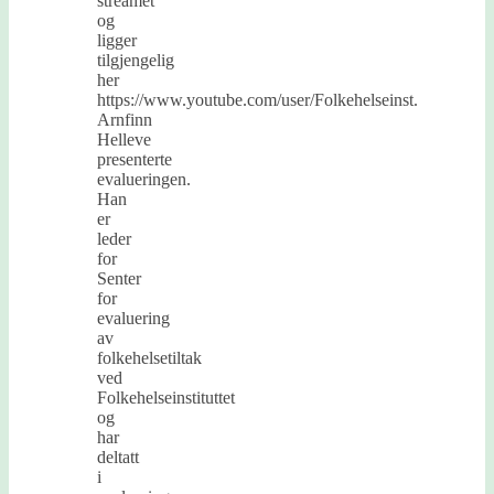
streamet
og
ligger
tilgjengelig
her
https://www.youtube.com/user/Folkehelseinst.
Arnfinn
Helleve
presenterte
evalueringen.
Han
er
leder
for
Senter
for
evaluering
av
folkehelsetiltak
ved
Folkehelseinstituttet
og
har
deltatt
i