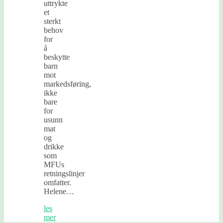
uttrykte
et
sterkt
behov
for
å
beskytte
barn
mot
markedsføring,
ikke
bare
for
usunn
mat
og
drikke
som
MFUs
retningslinjer
omfatter.
Helene…
les
mer