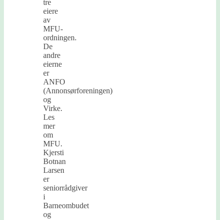
tre
eiere
av
MFU-
ordningen.
De
andre
eierne
er
ANFO
(Annonsørforeningen)
og
Virke.
Les
mer
om
MFU.
Kjersti
Botnan
Larsen
er
seniorrådgiver
i
Barneombudet
og