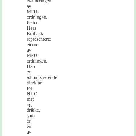
evalueringen
av
MFU-
ordningen.
Petter
Haas
Brubakk
representerte
eierne
av
MFU
ordningen.
Han
er
administrerende
direktør
for
NHO
mat
og
drikke,
som
er
en
av