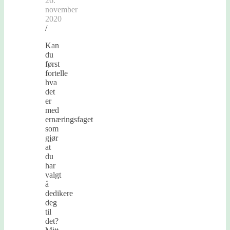
26.
november
2020
/
Kan
du
først
fortelle
hva
det
er
med
ernæringsfaget
som
gjør
at
du
har
valgt
å
dedikere
deg
til
det?