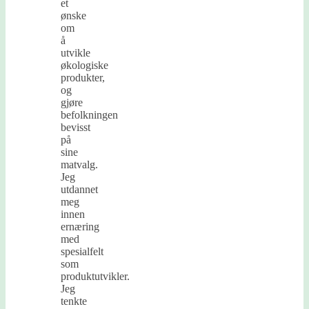
et
ønske
om
å
utvikle
økologiske
produkter,
og
gjøre
befolkningen
bevisst
på
sine
matvalg.
Jeg
utdannet
meg
innen
ernæring
med
spesialfelt
som
produktutvikler.
Jeg
tenkte