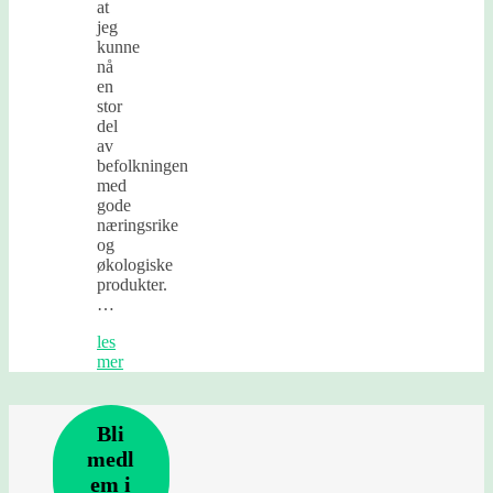
at
jeg
kunne
nå
en
stor
del
av
befolkningen
med
gode
næringsrike
og
økologiske
produkter.
…
les
mer
Bli
medl
em i