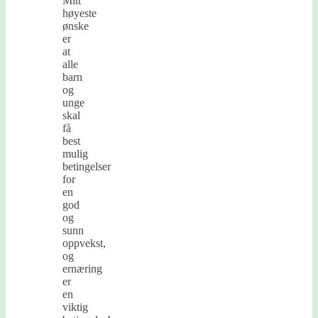
Mitt
høyeste
ønske
er
at
alle
barn
og
unge
skal
få
best
mulig
betingelser
for
en
god
og
sunn
oppvekst,
og
ernæring
er
en
viktig