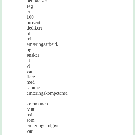
betingelse!
Jeg
er
100
prosent
dedikert
til
mitt
ernæringsarbeid,
og
ønsker
at
vi
var
flere
med
samme
ernæringskompetanse
i
kommunen.
Mitt
mål
som
ernæringsrådgiver
var