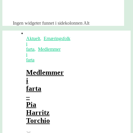
Ingen widgeter funnet i sidekolonnen Alt
Aktuelt
,
Ernæringsfolk
i
farta
,
Medlemmer
i
farta
Medlemmer
i
farta
–
Pia
Harritz
Torchio