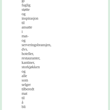
gi
faglig
støtte
og
inspirasjon
til
ansatte
i
mat-
og
serveringsbransjen,
dvs.
hoteller,
restauranter,
kantiner,
storkjøkken
og
alle
som
selger
tilberedt
mat
til
å
bli