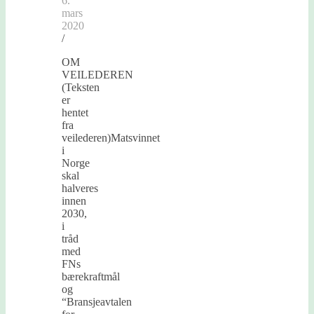
6.
mars
2020
/
OM
VEILEDEREN
(Teksten
er
hentet
fra
veilederen)Matsvinnet
i
Norge
skal
halveres
innen
2030,
i
tråd
med
FNs
bærekraftmål
og
“Bransjeavtalen