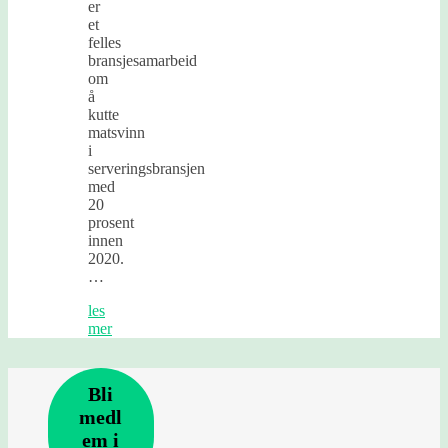
er
et
felles
bransjesamarbeid
om
å
kutte
matsvinn
i
serveringsbransjen
med
20
prosent
innen
2020.
…
les
mer
Bli
medl
em i