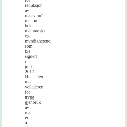
for
reduksjon
av
matsvinn”
mellom
hele
matbransjen
og
myndighetene,
som
ble
signert
i
juni
2017.
Hensikten
med
veilederen
for
trygg
gjenbruk
av
mat
er
å