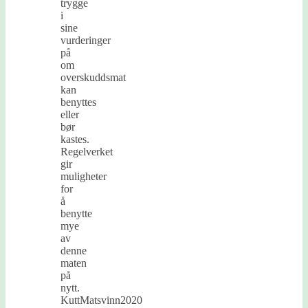
trygge
i
sine
vurderinger
på
om
overskuddsmat
kan
benyttes
eller
bør
kastes.
Regelverket
gir
muligheter
for
å
benytte
mye
av
denne
maten
på
nytt.
KuttMatsvinn2020