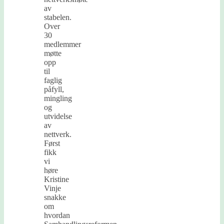
av
stabelen.
Over
30
medlemmer
møtte
opp
til
faglig
påfyll,
mingling
og
utvidelse
av
nettverk.
Først
fikk
vi
høre
Kristine
Vinje
snakke
om
hvordan