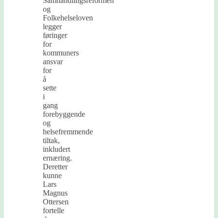
Samhandlingsreformen
og
Folkehelseloven
legger
føringer
for
kommuners
ansvar
for
å
sette
i
gang
forebyggende
og
helsefremmende
tiltak,
inkludert
ernæring.
Deretter
kunne
Lars
Magnus
Ottersen
fortelle