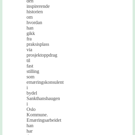
den
inspirerende
historien
om
hvordan
han
gikk
fra
praksisplass
via
prosjektoppdrag
til
fast
stilling
som
ernæringskonsulent
i
bydel
Sankthanshaugen
i
Oslo
Kommune.
Ernæringsarbeidet
han
har