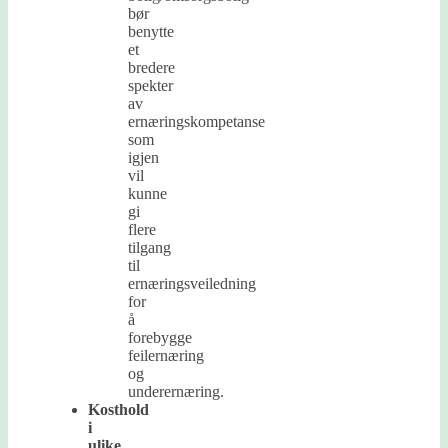
bør
benytte
et
bredere
spekter
av
ernæringskompetanse
som
igjen
vil
kunne
gi
flere
tilgang
til
ernæringsveiledning
for
å
forebygge
feilernæring
og
underernæring.
Kosthold
i
ulike