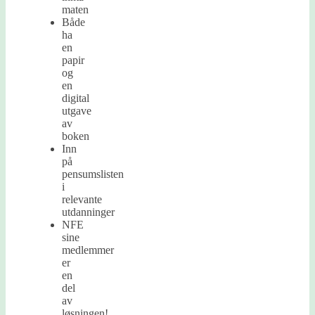
maten
Både
ha
en
papir
og
en
digital
utgave
av
boken
Inn
på
pensumslisten
i
relevante
utdanninger
NFE
sine
medlemmer
er
en
del
av
løsningen!