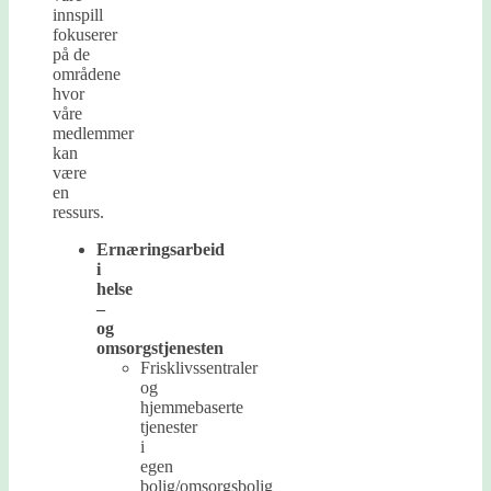
innspill
fokuserer
på de
områdene
hvor
våre
medlemmer
kan
være
en
ressurs.
Ernæringsarbeid
i
helse
–
og
omsorgstjenesten
Frisklivssentraler
og
hjemmebaserte
tjenester
i
egen
bolig/omsorgsbolig