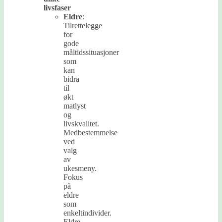
livsfaser
Eldre
:
Tilrettelegge
for
gode
måltidssituasjoner
som
kan
bidra
til
økt
matlyst
og
livskvalitet.
Medbestemmelse
ved
valg
av
ukesmeny.
Fokus
på
eldre
som
enkeltindivider.
Eldre