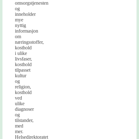
omsorgstjenesten
og
inneholder
mye
nyttig
informasjon
om
næringsstoffer,
kosthold
i ulike
livsfaser,
kosthold
tilpasset
kultur
og
religion,
kosthold
ved
ulike
diagnoser
og
tilstander,
med
mer.
Helsedirektoratet