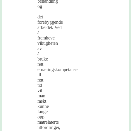
behandling
og
i
det
forebyggende
arbeidet. Ved
å
fremheve
viktigheten
av
å
bruke
rett
ernæringskompetanse
til
rett
tid
vil
man
raskt
kunne
fange
opp
matrelaterte
utfordringer,