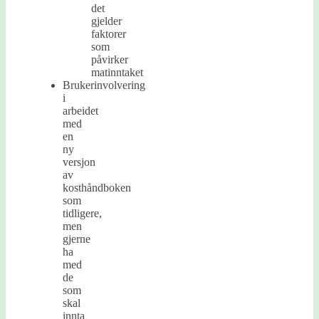
det
gjelder
faktorer
som
påvirker
matinntaket
Brukerinvolvering
i
arbeidet
med
en
ny
versjon
av
kosthåndboken
som
tidligere,
men
gjerne
ha
med
de
som
skal
innta