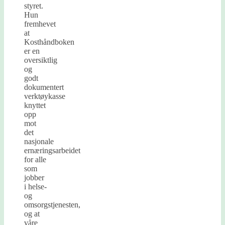
styret.
Hun
fremhevet
at
Kosthåndboken
er en
oversiktlig
og
godt
dokumentert
verktøykasse
knyttet
opp
mot
det
nasjonale
ernæringsarbeidet
for alle
som
jobber
i helse-
og
omsorgstjenesten,
og at
våre