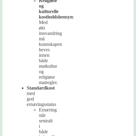
Religiøse
og
kulturelle
kostholdshensyn
:
Med
økt
innvandring
må
kunnskapen
heves
innen
både
matkultur
og
religiøse
matregler.
Standardkost
med
god
ernæringsstatus
Ernæring
står
sentralt
i
både