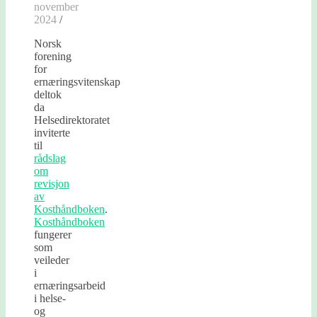
november
2024
/
Norsk
forening
for
ernæringsvitenskap
deltok
da
Helsedirektoratet
inviterte
til
rådslag
om
revisjon
av
Kosthåndboken
.
Kosthåndboken
fungerer
som
veileder
i
ernæringsarbeid
i helse-
og