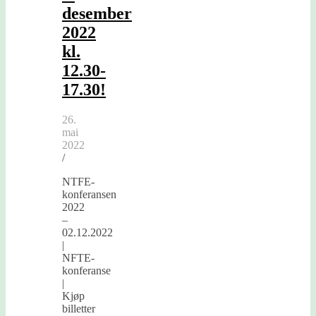
desember
2022
kl.
12.30-
17.30!
26.
mai
2022
/
NTFE-
konferansen
2022
–
02.12.2022
|
NFTE-
konferanse
|
Kjøp
billetter