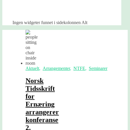
Ingen widgeter funnet i sidekolonnen Alt
Aktuelt
,
Arrangementer
,
NTFE
,
Seminarer
Norsk
Tidsskrift
for
Ernæring
arrangerer
konferanse
2.